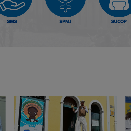
SMS
SPMJ
SUCOP