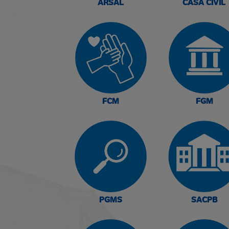
ARSAL
CASA CIVIL
FCM
FGM
PGMS
SACPB