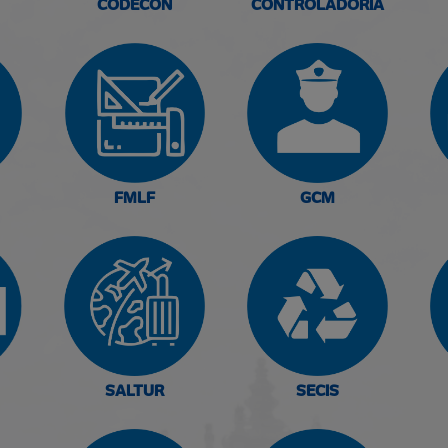
CODECON
CONTROLADORIA
FMLF
GCM
SALTUR
SECIS