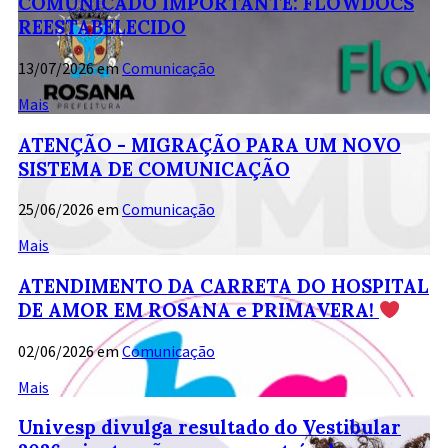
COMUNICADO IMPORTANTE: FLOWDOCS
REESTABELECIDO
13/07/2026
em
Comunicação
Mais
ATENÇÃO - MIGRAÇÃO PARA UM NOVO
SISTEMA DE COMUNICAÇÃO
25/06/2026
em
Comunicação
Mais
ATENDIMENTO DA CARRETA DO HOSPITAL
DE AMOR EM ROSANA e PRIMAVERA!
02/06/2026
em
Comunicação
Mais
Univesp divulga resultado do Vestibular