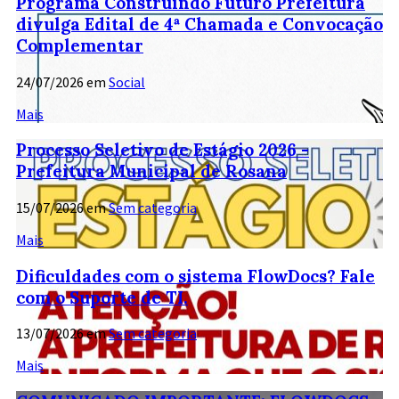
Programa Construindo Futuro Prefeitura
divulga Edital de 4ª Chamada e Convocação
Complementar
24/07/2026
em
Social
Mais
Processo Seletivo de Estágio 2026 -
Prefeitura Municipal de Rosana
15/07/2026
em
Sem categoria
Mais
Dificuldades com o sistema FlowDocs? Fale
com o Suporte de TI.
13/07/2026
em
Sem categoria
Mais