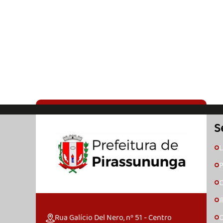
S
L
🞇
P
🞇
C
🞇
I
🞇
Rua Galício Del Nero, nº 51 - Centro
O
🞇