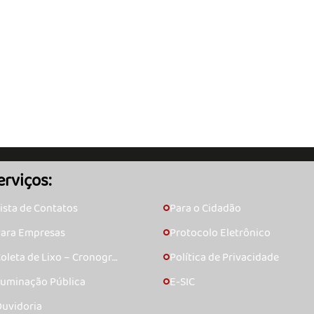
erviços:
ista de Contatos
Para o Cidadão
🞇
ara Empresas
Protocolo Eletrônico
🞇
oleta de Lixo – Cronogra
Política de Privacidade
🞇
ma
luminação Pública
E-SIC
🞇
uvidoria