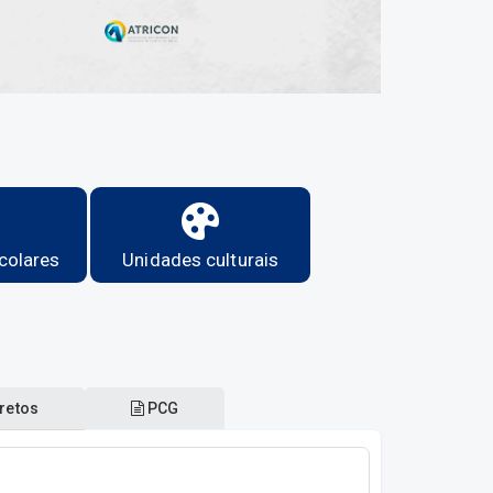
colares
Unidades culturais
retos
PCG