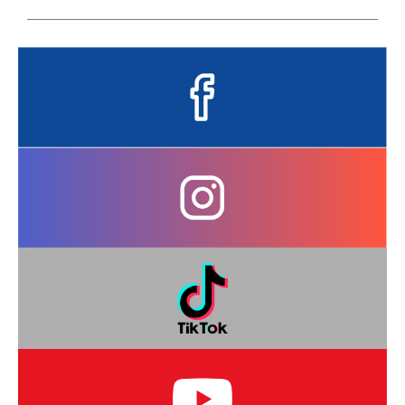
2:28
Entrevista - Professor Rafael Ribas sobre sua saída do departamento de Esportes e Lazer
5:44
Visita Deputado Moacyr Fadel
4:46
Deputado Hussein Bakri visita Palmeira