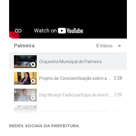
Palmeira
8 Videos
Orquestra Municipal de Palmeira
2:28
Projeto de Conscientização sobre a Dengue no Colégio Estadual Coronel David Carneiro
2:20
Dep Moacyr Fadel participa de evento da secretaria de saúde do Município em alusão ao Janeiro Branco
3:04
1ª etapa do Campeonato Metropolitano de Mountain Bike realizado em Palmeira
REDES SOCIAIS DA PREFEITURA
1:59
Limpeza do lago do parquinho