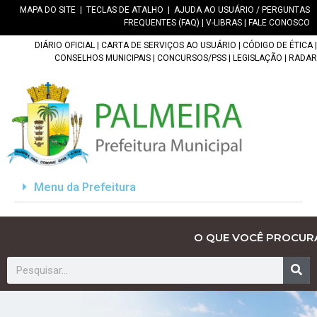
MAPA DO SITE
|
TECLAS DE ATALHO
|
AJUDA AO USUÁRIO / PERGUNTAS
FREQUENTES (FAQ)
|
V-LIBRAS
|
FALE CONOSCO
DIÁRIO OFICIAL
|
CARTA DE SERVIÇOS AO USUÁRIO
|
CÓDIGO DE ÉTICA
|
CONSELHOS MUNICIPAIS
|
CONCURSOS/PSS
|
LEGISLAÇÃO
|
RADAR
Menu da Prefeitura
O QUE VOCÊ PROCUR