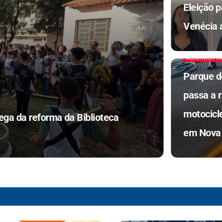
Eleição 
Venécia 
ADMINISTR
Parque d
passa a r
motocicle
ega da reforma da Biblioteca
em Nova