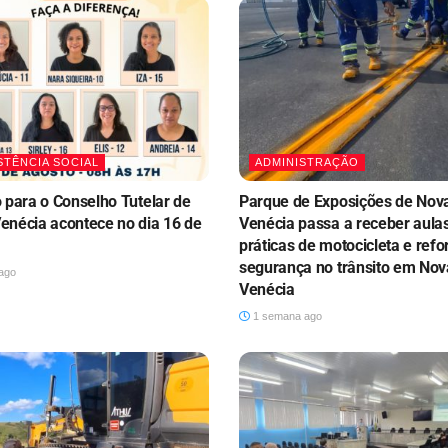
STÊNCIA SOCIAL
ADMINISTRAÇÃO
o para o Conselho Tutelar de
Parque de Exposições de Nov
enécia acontece no dia 16 de
Venécia passa a receber aula
práticas de motocicleta e refo
segurança no trânsito em Nov
ago
Venécia
1 semana ago