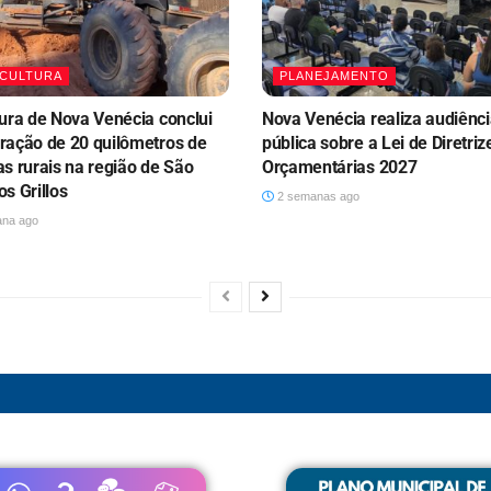
CULTURA
PLANEJAMENTO
tura de Nova Venécia conclui
Nova Venécia realiza audiênc
ração de 20 quilômetros de
pública sobre a Lei de Diretriz
as rurais na região de São
Orçamentárias 2027
s Grillos
2 semanas ago
na ago