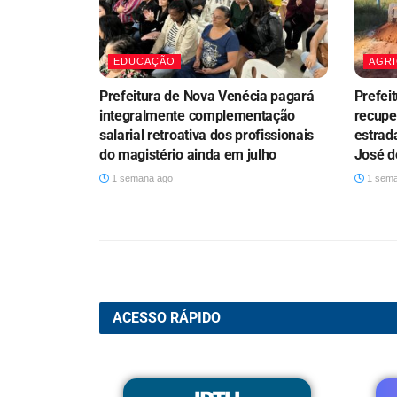
EDUCAÇÃO
AGRI
Prefeitura de Nova Venécia pagará
Prefei
integralmente complementação
recupe
salarial retroativa dos profissionais
estrad
do magistério ainda em julho
José do
1 semana ago
1 sema
ACESSO RÁPIDO