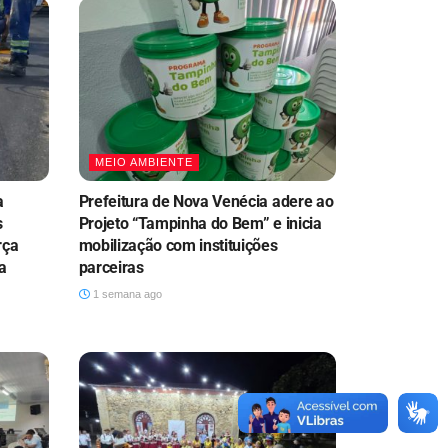
MEIO AMBIENTE
a
Prefeitura de Nova Venécia adere ao
s
Projeto “Tampinha do Bem” e inicia
rça
mobilização com instituições
a
parceiras
1 semana ago