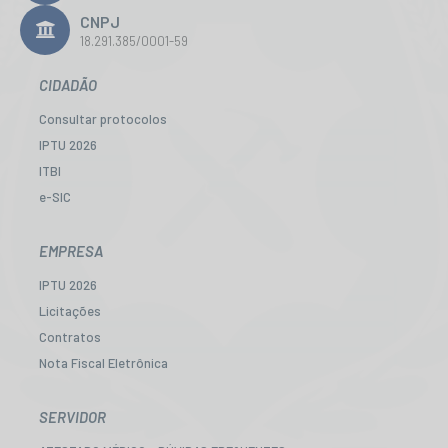
CNPJ
18.291.385/0001-59
CIDADÃO
Consultar protocolos
IPTU 2026
ITBI
e-SIC
Ouvidoria
Legislação
EMPRESA
Diário Oficial
IPTU 2026
Concursos
Licitações
Transparência Pública
Contratos
Contato
Nota Fiscal Eletrônica
Newslatter
Diário Oficial
Telefones Úteis
Transparência
SERVIDOR
Serviços online para o cidadão
Newslatter