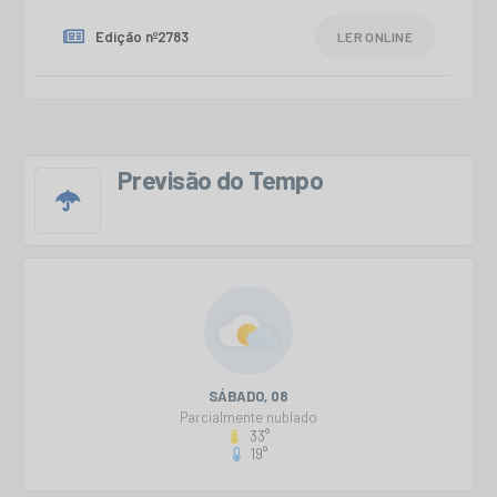
Edição nº
2783
LER ONLINE
Edição nº
2782
LER ONLINE
Previsão do Tempo
Edição nº
2781
LER ONLINE
SÁBADO
08
Parcialmente nublado
33°
19°