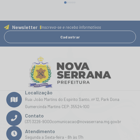
Newsletter
Inscreva-se e receba informativos
Cadastrar
Localização
Rua: João Martins do Espirito Santo, nº 12, Park Dona
Gumercinda Martins CEP: 35524-100
Contato
(37) 3226-9000
comunicacao@novaserrana.mg.gov.br
Atendimento
Segunda a Sexta-feira - 8h às 17h