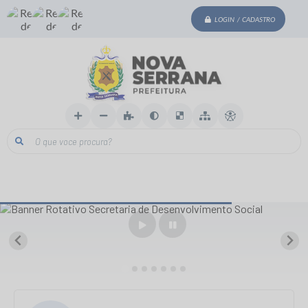
LOGIN / CADASTRO
O que voce procura?