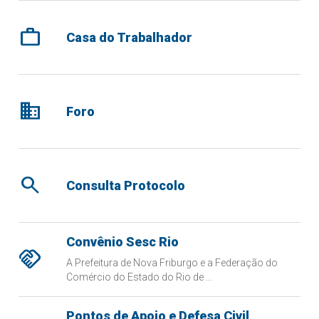
work
Casa do Trabalhador
domain
Foro
search
Consulta Protocolo
Convênio Sesc Rio
handshake
A Prefeitura de Nova Friburgo e a Federação do
Comércio do Estado do Rio de ...
Pontos de Apoio e Defesa Civil