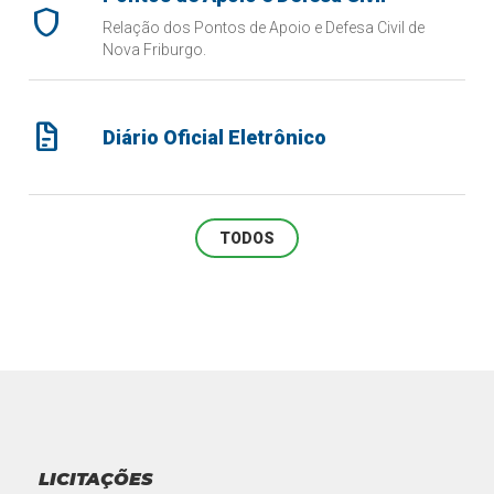
shield
Relação dos Pontos de Apoio e Defesa Civil de
Nova Friburgo.
docs
Diário Oficial Eletrônico
TODOS
LICITAÇÕES