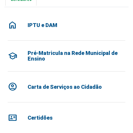
home
IPTU e DAM
Pré-Matricula na Rede Municipal de
school
Ensino
account_circle
Carta de Serviços ao Cidadão
id_card
Certidões