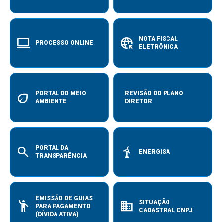
computer
captive_portal
NOTA FISCAL
PROCESSO ONLINE
ELETRÔNICA
eco
PORTAL DO MEIO
REVISÃO DO PLANO
AMBIENTE
DIRETOR
search
energy
PORTAL DA
ENERGISA
TRANSPARÊNCIA
EMISSÃO DE GUIAS
emoji_people
domain
SITUAÇÃO
PARA PAGAMENTO
CADASTRAL CNPJ
(DÍVIDA ATIVA)