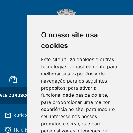
O nosso site usa
cookies
NOVA FRIBURGO
Este site utiliza cookies e outras
RIO DE JANEIRO
tecnologias de rastreamento para
melhorar sua experiência de
support_agent
mail
cloud_lock
navegação para os seguintes
propósitos:
para ativar a
funcionalidade básica do site
,
ALE CONOSCO
OUVIDORIA
LGPD
para proporcionar uma melhor
experiência no site
,
para medir o
mail
ouvidoriageral@pmnf.rj.gov.br
seu interesse nos nossos
produtos e serviços e para
alarm
personalizar as interações de
Horário de atendimento: Segunda a Sexta das 09h às 17h.