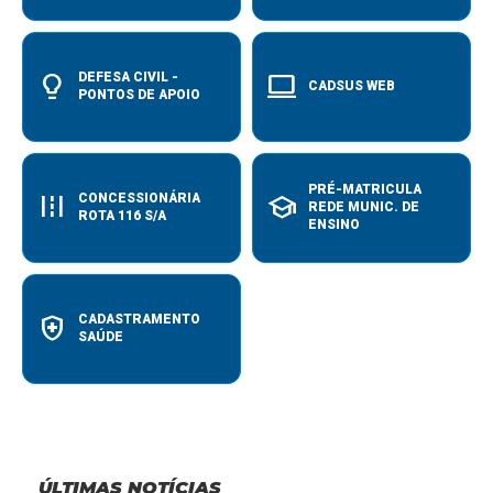
lightbulb_2
computer
DEFESA CIVIL -
CADSUS WEB
PONTOS DE APOIO
PRÉ-MATRICULA
road
school
CONCESSIONÁRIA
REDE MUNIC. DE
ROTA 116 S/A
ENSINO
health_and_safety
CADASTRAMENTO
SAÚDE
ÚLTIMAS NOTÍCIAS