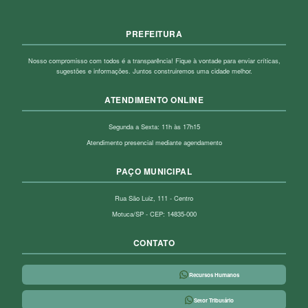
PREFEITURA
Nosso compromisso com todos é a transparência! Fique à vontade para enviar críticas,
sugestões e informações. Juntos construiremos uma cidade melhor.
ATENDIMENTO ONLINE
Segunda a Sexta: 11h às 17h15
Atendimento presencial mediante agendamento
PAÇO MUNICIPAL
Rua São Luiz, 111 - Centro
Motuca/SP - CEP: 14835-000
CONTATO
Recursos Humanos
Setor Tributário