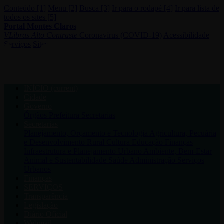
Conteúdo [1]
Menu [2]
Busca [3]
Ir para o rodapé [4]
Ir para lista de
todos os sites [5]
Portal Montes Claros
VLibras
Alto Contraste
Coronavírus (COVID-19)
Acessibilidade
Serviços
Sites
INÍCIO
(current)
Cidade
Governo
Órgãos
Prefeitura
Secretarias
Secretarias
Planejamento, Orçamento e Tecnologia
Agricultura, Pecuária
e Desenvolvimento Rural
Cultura
Educação
Finanças
Infraestrutura e Planejamento Urbano
Ambiente, Bem-Estar
Animal e Sustentabilidade
Saúde
Administração
Serviços
Urbanos
Finanças
SERVIÇOS
Transparência
Legislação
Diário Oficial
Webmail