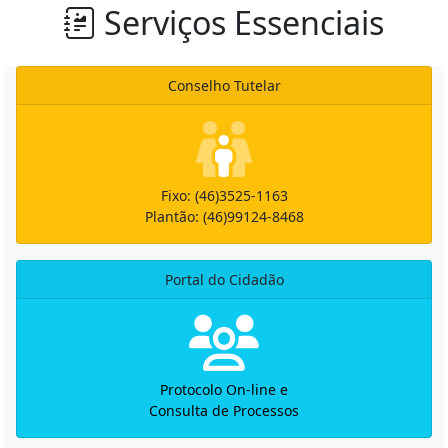
Serviços Essenciais
Conselho Tutelar
Fixo: (46)3525-1163
Plantão: (46)99124-8468
Portal do Cidadão
Protocolo On-line e
Consulta de Processos