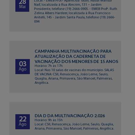
28
Local: - EMEB Prof.ª Aparecida Taufic Nassif Mansur
Naif, localizada à Rua Alecrim, 131 – Jardim
Mai
Presidente, telefone (19) 2666-0905. - EMEB Profª. Ruth
Zelina Albers Hardeer, localizada à Rua Francisco
Anitelli, 145 - Jardim Santa Paula, telefone (19) 2666-
094
CAMPANHA MULTIVACINAÇÃO PARA
ATUALIZAÇÃO DA CADERNETA DE
VACINAÇÃO DOS MENORES DE 15 ANOS
03
Horário: 7h às 17h
Ago
Local: Nas 10 salas de vacinas do município. SALAS
DE VACINA: CSII, Renascença, João Leme, Saulo,
Quaglia, Ariana, Primavera, São Manoel, Palmeiras,
Angêlica.
DIA D DA MULTIVACINAÇÃO 2.026
22
Horário: 9h às 15h
Ago
Local: CSII, Renascença, João Leme, Saulo, Quaglia,
Ariana, Primavera, São Manoel, Palmeiras, Angêlica.