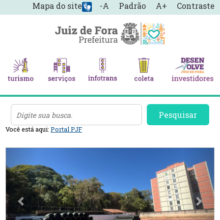
Mapa do site
-A
Padrão
A+
Contraste
Pesquisar
Você está aqui:
Portal PJF
Previous
Nex