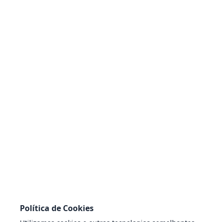
Organograma
História da Cidade
Mapa do Site
Serviços e Cidadão
Carta de Serviços
Obras Públicas
Perguntas Frequentes
São João
IPREJ
SUMTRAN
Transparência e Legislação
Portal da Transparência
Diário Oficial
Leis Municipais
Política de Cookies
Prestação de Contas