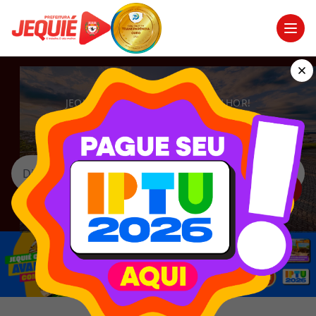
Men
JEQUIÉ É TRABALHO, É VIDA MELHOR!
O que está procurando?