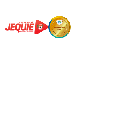
Praça Duque de Caxias - Jequiezinho - Jequié-BA
0800 808 0118
governo@jequie.ba.gov.br
De Segunda à Sexta, das 08h às 14h.
Institucional
A Prefeitura
O Prefeito
Secretarias e Órgãos