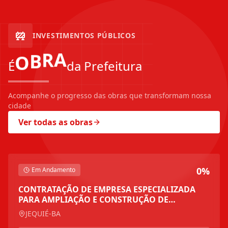
INVESTIMENTOS PÚBLICOS
O
B
R
A
É
da Prefeitura
Acompanhe o progresso das obras que transformam nossa
cidade
Ver todas as obras
0%
Em Andamento
CONTRATAÇÃO DE EMPRESA ESPECIALIZADA
PARA AMPLIAÇÃO E CONSTRUÇÃO DE
MÓDULOS DE SALAS E BANHEIROS NAS
JEQUIÉ-BA
UNIDADES ESCOLARES, VINCULADOS A