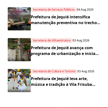
quadra da Escola Municipal Carlos
Aguiar
Secretaria de Serviços Públicos
04 Aug 2026
Prefeitura de Jequié intensifica
manutenção preventiva no trecho
urbano do Rio Jequiezinho e canal
pluvial do bairro Espírito Santo
Secretaria de Infraestrutura
03 Aug 2026
Prefeitura de Jequié avança com
programa de urbanização e inicia
obras de pavimentação no distrito
de Nova Esperança
Secretaria de Cultura e Turismo
03 Aug 2026
Prefeitura de Jequié leva arte,
música e tradição à Vila Frisuba
com mais uma edição da Caravana
Cultural Jorge Salomão