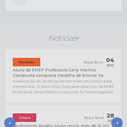
Notícias
04
Terça-feira
Educação
AGO
Aluno da EMEF Professora Geny Martins
Costacurta conquista medalha de bronze na
OBMEP
A educação de Jardinópolis tem mais um motivo para
comemorar. O aluno Enzo Gonçalves Barroso, da EMEF
Professora Geny Martins Costacurta, foi homenageado
com a Medalha de Bronze na Olimpíada Brasileira de
Matemática das Escolas Públicas (OBMEP), uma das
mais importantes competições estudantis do país. A
cerimônia de premiação foi realizada na cidade de...
28
Terça-feira
Cultura
JUL
Jardinópolis Rodeio Show reúne mais de 15 mil