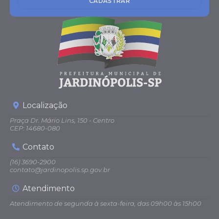
CADASTRAR
Localização
Praça Dr. Mário Lins, 150 - Centro
CEP: 14680-080
Contato
(16) 3690-2900
contato@jardinopolis.sp.gov.br
Atendimento
Atendimento de segunda à sexta-feira, das 09h00 às 15h00