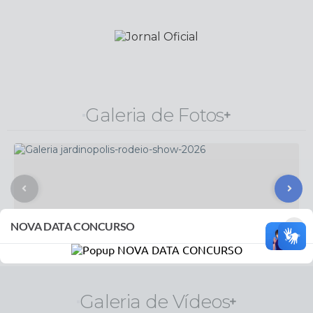
Galeria de Fotos
×
NOVA DATA CONCURSO
29
Jardinópolis Rodeio Show 2026
JUL
Confira a matéria completa
em: https://www.jardinopolis.sp.gov.br/portal/noticias/0/3/32
Galeria de Vídeos
59/jardinopolis-rodeio-show-reune-mais-de-15-mil-pessoas-e-