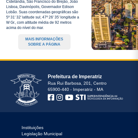
Cidelândia, São Francisco do Brejão, João
Lisboa, Davinópolis, Governador Edison
Lobão. Suas coordenadas geográficas são
5º 31' 32' latitude sul; 47º 26' 35' longitude a
W Gr., com altitude média de 92 metros
acima do nível do mar.
MAIS INFORMAÇÕES
SOBRE A PÁGINA
Prefeitura de Imperatriz
Rua Rui Barbosa, 201, Centro
65900-440 - Imperatriz - MA
Instituições
Legislação Municipal