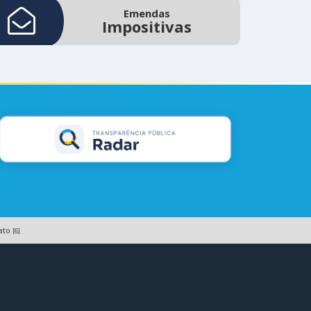
Emendas
Impositivas
ato
[6]