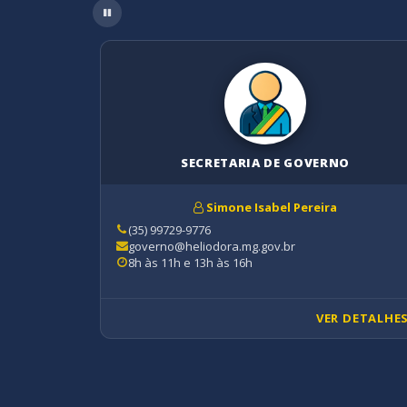
ÇÃO,
SECRETARIA DE GOVERNO
RATÉGICOS
Simone Isabel Pereira
tos
(35) 99729-9776
governo@heliodora.mg.gov.br
8h às 11h e 13h às 16h
 DETALHES
VER DETALHE