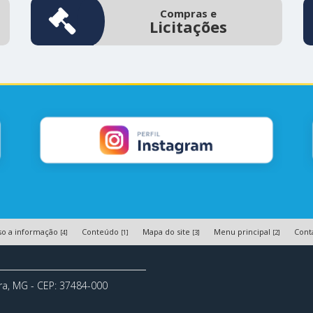
Compras e
Licitações
so a informação
Conteúdo
Mapa do site
Menu principal
Cont
[4]
[1]
[3]
[2]
ora, MG - CEP: 37484-000