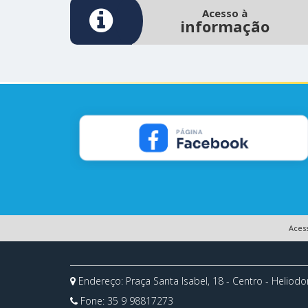
Acesso à
informação
Aces
Endereço: Praça Santa Isabel, 18 - Centro - Heliod
Fone:
35 9 98817273