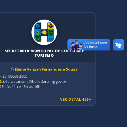
SECRETARIA MUNICIPAL DE CULTURA E
SECRE
TURISMO
Elaine Vanzeli Fernandes e Souza
(35) 99729
(35) 99669-2900
educacao@
culturaeturismo@heliodora.mg.gov.br
8h às 11h 
8h às 11h e 13h às 16h
VER DETALHES