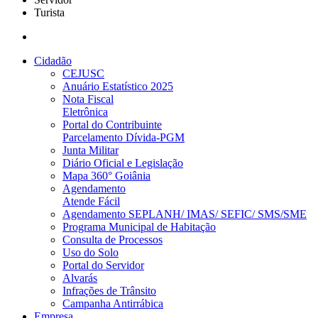
Turista
Cidadão
CEJUSC
Anuário Estatístico 2025
Nota Fiscal
Eletrônica
Portal do Contribuinte
Parcelamento Dívida-PGM
Junta Militar
Diário Oficial e Legislação
Mapa 360° Goiânia
Agendamento
Atende Fácil
Agendamento SEPLANH/ IMAS/ SEFIC/ SMS/SME
Programa Municipal de Habitação
Consulta de Processos
Uso do Solo
Portal do Servidor
Alvarás
Infrações de Trânsito
Campanha Antirrábica
Empresa