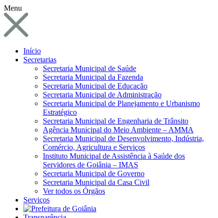
Menu
Início
Secretarias
Secretaria Municipal de Saúde
Secretaria Municipal da Fazenda
Secretaria Municipal de Educação
Secretaria Municipal de Administração
Secretaria Municipal de Planejamento e Urbanismo
Estratégico
Secretaria Municipal de Engenharia de Trânsito
Agência Municipal do Meio Ambiente – AMMA
Secretaria Municipal de Desenvolvimento, Indústria,
Comércio, Agricultura e Serviços
Instituto Municipal de Assistência à Saúde dos
Servidores de Goiânia – IMAS
Secretaria Municipal de Governo
Secretaria Municipal da Casa Civil
Ver todos os Órgãos
Serviços
Transparência