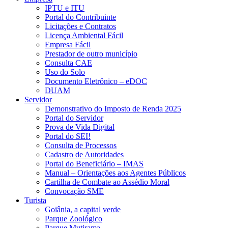
IPTU e ITU
Portal do Contribuinte
Licitações e Contratos
Licença Ambiental Fácil
Empresa Fácil
Prestador de outro município
Consulta CAE
Uso do Solo
Documento Eletrônico – eDOC
DUAM
Servidor
Demonstrativo do Imposto de Renda 2025
Portal do Servidor
Prova de Vida Digital
Portal do SEI!
Consulta de Processos
Cadastro de Autoridades
Portal do Beneficiário – IMAS
Manual – Orientações aos Agentes Públicos
Cartilha de Combate ao Assédio Moral
Convocação SME
Turista
Goiânia, a capital verde
Parque Zoológico
Parque Mutirama