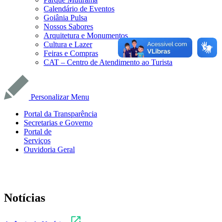
Calendário de Eventos
Goiânia Pulsa
Nossos Sabores
Arquitetura e Monumentos
Cultura e Lazer
Feiras e Compras
CAT – Centro de Atendimento ao Turista
Personalizar Menu
Portal da Transparência
Secretarias e Governo
Portal de
Serviços
Ouvidoria Geral
Notícias