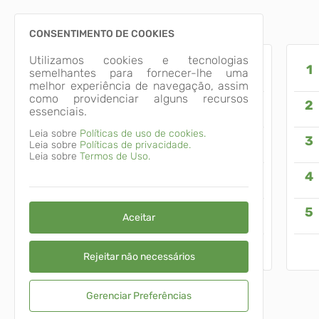
CONSENTIMENTO DE COOKIES
Utilizamos cookies e tecnologias
Contatos
semelhantes para fornecer-lhe uma
melhor experiência de navegação, assim
como providenciar alguns recursos
Diário Oficial dos Município
essenciais.
Leia sobre
Políticas de uso de cookies.
Legislação Municipal
Leia sobre
Políticas de privacidade.
Leia sobre
Termos de Uso.
Sanefrai
Social
Aceitar
Vigilância
Rejeitar não necessários
Gerenciar Preferências
Município de Fraiburgo
CNPJ 82.947.979/0001-74