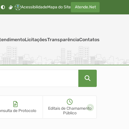
Acessibilidade
Mapa do Site
Atende.Net
tendimento
Licitações
Transparência
Contatos
Editais de Chamamento
nsulta de Protocolo
Teleatendimen
Público