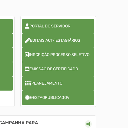
PORTAL DO SERVIDOR
EDITAIS ACT/ ESTAGIÁRIOS
INSCRIÇÃO PROCESSO SELETIVO
EMISSÃO DE CERTIFICADO
PLANEJAMENTO
GESTAOPUBLICAGOV
PARA EMPRESAS
INSCRIÇÕES ABE
 CAMPANHA PARA
ZERO