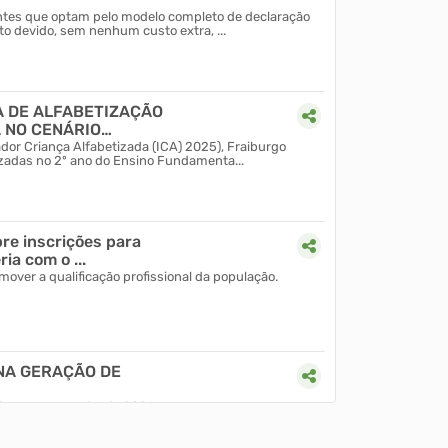
uintes que optam pelo modelo completo de declaração
tar o empreendedorismo local, oferecendo
Entre 2023 e abril de 
o devido, sem nenhum custo extra, ...
s para MEIs, Microempresas e Empresas de
movimentando R$ 3.0
 DE ALFABETIZAÇÃO
 NO CENÁRIO
dor Criança Alfabetizada (ICA) 2025), Fraiburgo
izadas no 2º ano do Ensino Fundamenta...
bre inscrições para
ia com o ...
mover a qualificação profissional da população.
24/04/2026 09h48
NA GERAÇÃO DE
il novas vagas desde 2021