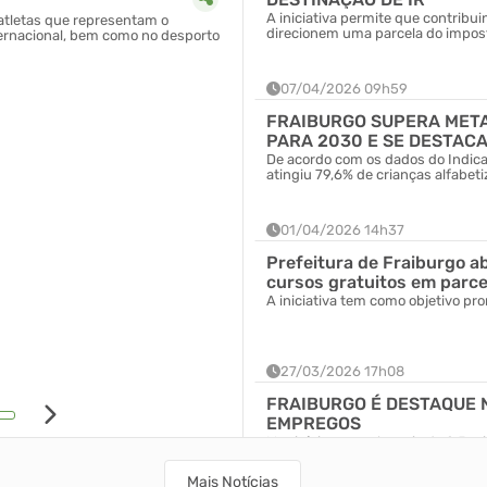
A iniciativa permite que contrib
ratletas que representam o
O programa tem como objetivo fomen
direcionem uma parcela do impost
ternacional, bem como no desporto
microcrédito sem incidência de juro
Pequeno Porte.
07/04/2026 09h59
FRAIBURGO SUPERA META
PARA 2030 E SE DESTACA
ESTADUA...
De acordo com os dados do Indica
atingiu 79,6% de crianças alfabet
01/04/2026 14h37
Prefeitura de Fraiburgo a
cursos gratuitos em parcer
A iniciativa tem como objetivo pro
27/03/2026 17h08
08/04/2026 09h40
FRAIBURGO É DESTAQUE 
EMPREGOS
Município acumula mais de 2,5 m
Mais Notícias