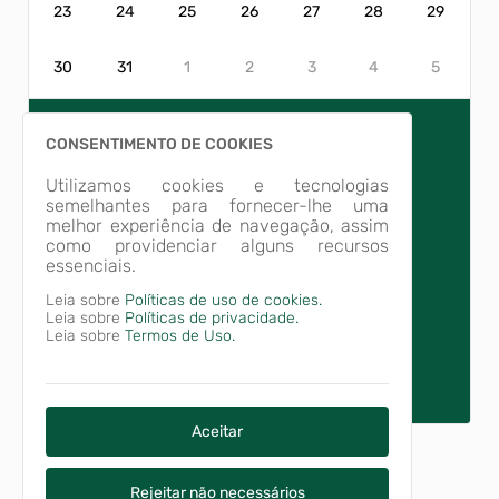
23
24
25
26
27
28
29
evento de 11 a 20 de setembro
03/08/2026 13h10
30
31
1
2
3
4
5
Obras e Trânsito
Prefeitura entrega
obras do Plano de
Recuperação e
Duas estruturas foram entregues
CONSENTIMENTO DE COOKIES
Reestabelecimento em
para a comunidade
Caravage...
03/08/2026 10h44
Utilizamos cookies e tecnologias
semelhantes para fornecer-lhe uma
Saúde
melhor experiência de navegação, assim
Campanha de
como providenciar alguns recursos
Multivacinação para
essenciais.
7
atualização da
Dia D será dia 8 de agosto
Leia sobre
Políticas de uso de cookies.
caderneta de crianças
Leia sobre
Políticas de privacidade.
e adolescen...
03/08/2026 08h35
Leia sobre
Termos de Uso.
Secretaria de
Agricultura oferece
transporte gratuito
Saída será em 02 de setembro,
em frente à Prefeitura
para produtores que
Aceitar
deseja...
01/08/2026 14h58
Rejeitar não necessários