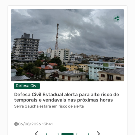
Consulta de Licitações
ITBI Online
Emissão do Comprovante de Rendimento IRRF
Emissão de Guias Receitas Diversas
Emissão de Guias Dívida Ativa
Emissão de Guias ITBI
Defesa Civil
Obr
Autoatendimento
Defesa Civil Estadual alerta para alto risco de
Pre
temporais e vendavais nas próximas horas
sis
Serra Gaúcha estará em risco de alerta
Trab
Comprovante de Inscrição de Cadastro Municipal
Rees
Nota Fiscal de Serviço Eletrônica - Reforma Tributária
06/08/2026 13h41
0