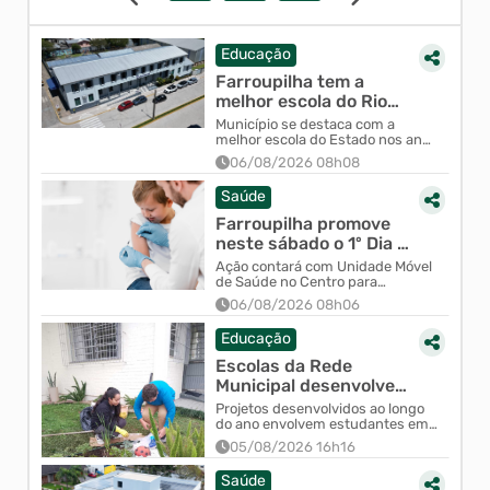
Educação
Farroupilha tem a
melhor escola do Rio
Grande do Sul nos anos
Município se destaca com a
iniciais e nos ano...
melhor escola do Estado nos anos
iniciais e finais e reúne diversas
06/08/2026 08h08
instituições entre as melhores do
Rio Grande do Sul.
Saúde
Farroupilha promove
neste sábado o 1º Dia D
Municipal de
Ação contará com Unidade Móvel
Multivacinação
de Saúde no Centro para
atualização da caderneta vacinal
06/08/2026 08h06
de crianças, adolescentes e
também de pais e responsáveis.
Educação
Escolas da Rede
Municipal desenvolvem
ações permanentes de
Projetos desenvolvidos ao longo
educação ambiental
do ano envolvem estudantes em
ações de preservação,
em...
05/08/2026 16h16
reciclagem, consumo consciente
e cuidado com o meio ambiente
Saúde