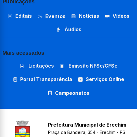
Publicações
Editais
Notícias
Vídeos
Eventos
Áudios
Mais acessados
Licitações
Emissão NFSe/CFSe
Portal Transparência
Serviços Online
Campeonatos
Prefeitura Municipal de Erechim
Praça da Bandeira, 354 - Erechim - RS