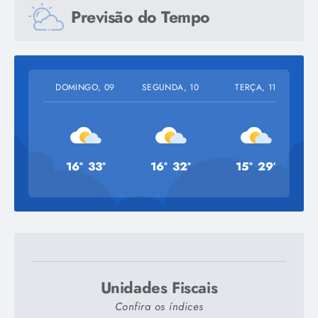
Previsão do Tempo
termo de referências para locação de
imóveis UBS Ponte Funda
DOMINGO, 09
SEGUNDA, 10
TERÇA, 11
SAÚDE
330,00 KB
-
PDF
16º
33º
16º
32º
15º
29º
termo de referências para locação de
imóveis UBS Maria Lúcia Gregório
SAÚDE
331,10 KB
-
PDF
Unidades Fiscais
Confira os índices