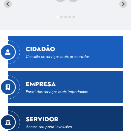
CIDADÃO
Consulte os serviços mais procurados
Portal de Serviços Digitais
EMPRESA
Cadastramento Escolar
Portal dos serviços mais importantes
Domicílio Municipal Eletrônico - DME
Legislação Tributária
SERVIDOR
Observatório de Dados de Divinópolis
Portal de Serviços Digitais
Acesse seu portal exclusivo