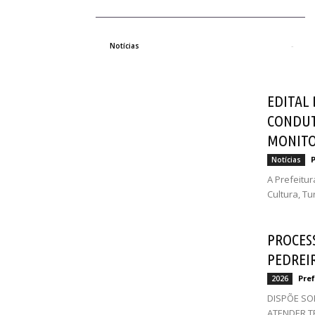
EDITAL DE CHAMAMENTO- GUIAS DE TURI
MONITORES AMBIENTAIS
Prefeitura Municipal Delfinópolis
-
29 d
Notícias
EDITAL
CONDUT
MONITO
P
Notícias
A Prefeitur
Cultura, Tu
PROCESS
PEDREIR
Pref
2026
DISPÕE SO
ATENDER T