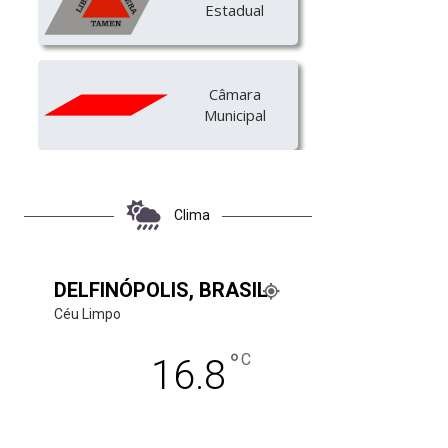
Estadual
Câmara
Municipal
Clima
DELFINÓPOLIS, BRASIL
Céu Limpo
°
C
16.8