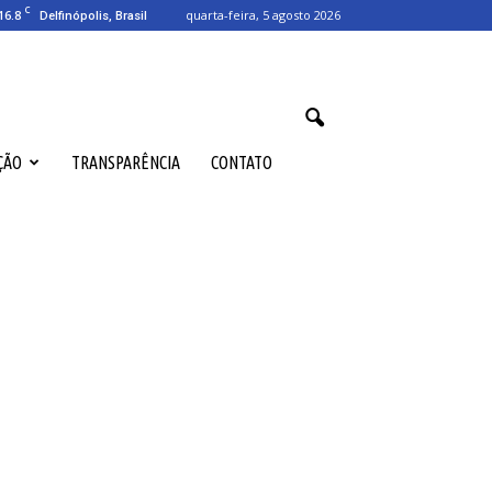
C
16.8
quarta-feira, 5 agosto 2026
Delfinópolis, Brasil
ÇÃO
TRANSPARÊNCIA
CONTATO