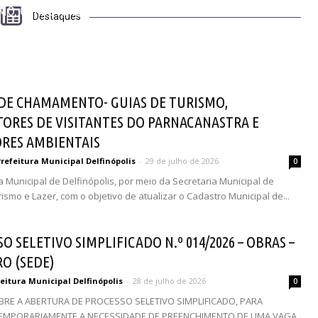
SMO, CONDUTORES DE VISITANTES DO PARNACANASTRA E
Destaques
e julho de 2026
0
 DE CHAMAMENTO- GUIAS DE TURISMO,
ORES DE VISITANTES DO PARNACANASTRA E
RES AMBIENTAIS
refeitura Municipal Delfinópolis
-
29 de julho de 2026
0
a Municipal de Delfinópolis, por meio da Secretaria Municipal de
rismo e Lazer, com o objetivo de atualizar o Cadastro Municipal de...
O SELETIVO SIMPLIFICADO N.º 014/2026 – OBRAS –
O (SEDE)
eitura Municipal Delfinópolis
-
28 de julho de 2026
0
BRE A ABERTURA DE PROCESSO SELETIVO SIMPLIFICADO, PARA
EMPORARIAMENTE A NECESSIDADE DE PREENCHIMENTO DE UMA VAGA