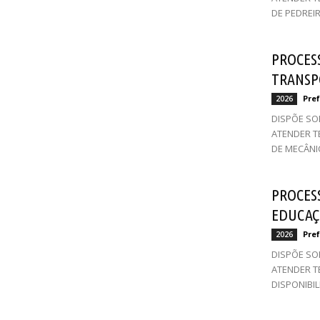
DE PEDREIR
PROCESS
TRANSP
Pref
2026
DISPÕE SO
ATENDER T
DE MECÂNIC
PROCESS
EDUCAÇ
Pref
2026
DISPÕE SO
ATENDER T
DISPONIBI