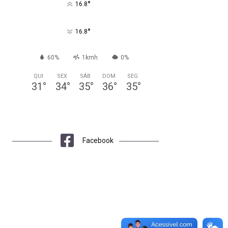
°
16.8
°
16.8
60%
1kmh
0%
QUI
SEX
SÁB
DOM
SEG
31
°
34
°
35
°
36
°
35
°
Facebook