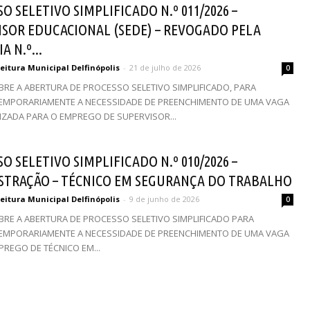
O SELETIVO SIMPLIFICADO N.º 011/2026 –
ISOR EDUCACIONAL (SEDE) – REVOGADO PELA
A N.º...
eitura Municipal Delfinópolis
-
21 de julho de 2026
0
BRE A ABERTURA DE PROCESSO SELETIVO SIMPLIFICADO, PARA
EMPORARIAMENTE A NECESSIDADE DE PREENCHIMENTO DE UMA VAGA
LIZADA PARA O EMPREGO DE SUPERVISOR...
O SELETIVO SIMPLIFICADO N.º 010/2026 –
STRAÇÃO – TÉCNICO EM SEGURANÇA DO TRABALHO
eitura Municipal Delfinópolis
-
9 de junho de 2026
0
BRE A ABERTURA DE PROCESSO SELETIVO SIMPLIFICADO PARA
EMPORARIAMENTE A NECESSIDADE DE PREENCHIMENTO DE UMA VAGA
PREGO DE TÉCNICO EM...