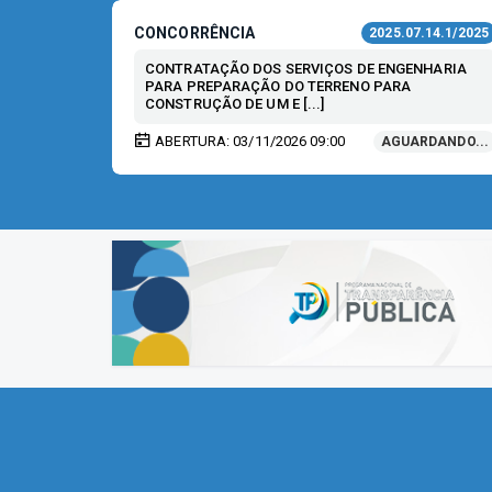
CONCORRÊNCIA
.24.4/2026
2025.07.14.1/2025
IZADOS
CONTRATAÇÃO DOS SERVIÇOS DE ENGENHARIA
PARA PREPARAÇÃO DO TERRENO PARA
CONSTRUÇÃO DE UM E [...]
ABERTURA: 03/11/2026 09:00
AGUARDANDO...