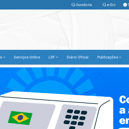
Ouvidoria
e-Sic
as
Serviços Online
LRF
Diário Oficial
Publicações