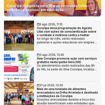
Coruripe conquista nota 10 e se consolida como
referência nacional em educação
5 ago 2026, 11:10
Coruripe inicia programação do Agosto
Lilás com ações de conscientização sobre
o combate à violência contra a mulher
Ao longo do mês, serão realizadas
palestras e ações educativas em empresas
e instituições de ensino do município
3 ago 2026, 13:45
Sine Coruripe promove ação com serviços
gratuitos nesta quinta-feira (06)
Os atendimentos serão realizados das 8h
às 14h, na sede do Sine Coruripe, localizada
na Praça Dr. Lima Castro, nº 45, Centro.
31 jul 2026, 13:30
Mais de uma tonelada de alimentos
arrecadados na Drilha Arretada é destinada
a instituições de Coruripe
Doações arrecadadas durante a troca dos
abadás beneficiaram sete entidades que