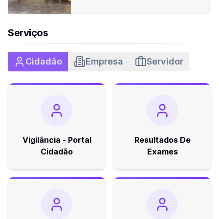
desenvolvem importante trabalho social no
município
Serviços
Cidadão
Empresa
Servidor
Vigilância - Portal
Resultados De
Cidadão
Exames