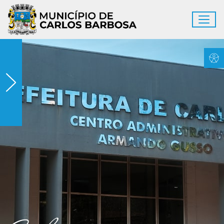
Ir para conteúdo principal
Toggl
Município de Carlos Barbosa
Conteúdo Principal