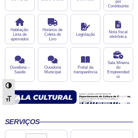
por
Contribuinte
Habitação:
Horários de
Nota fiscal
Lista de
Coleta de
Legislação
eletrônica
aprovados
Lixo
Sala Mineira
Ouvidoria –
Ouvidoria
Portal da
do
Saúde
Municipal
transparência
Empreended
or
Alternar alto contraste
Alternar tamanho da fonte
SERVIÇOS