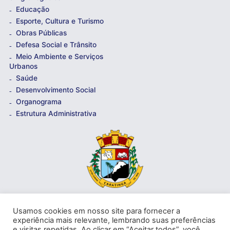
Educação
Esporte, Cultura e Turismo
Obras Públicas
Defesa Social e Trânsito
Meio Ambiente e Serviços
Urbanos
Saúde
Desenvolvimento Social
Organograma
Estrutura Administrativa
Usamos cookies em nosso site para fornecer a
Av. Prof. Armando Alves da Silva, nº 1950 - Zacarias,
experiência mais relevante, lembrando suas preferências
Caratinga - MG - 35302-403 / Tel: (33) 3329 8000
e visitas repetidas. Ao clicar em “Aceitar todos”, você