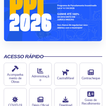
ACESSO RÁPIDO
Acompanha
Administraçã
mento de
CastraMóvel
Contracheque
o
Obras
Guias de
Recolhimento
COVID-19
Diário Oficial
Download