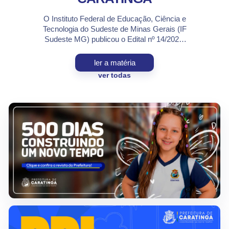
O Instituto Federal de Educação, Ciência e
Tecnologia do Sudeste de Minas Gerais (IF
Sudeste MG) publicou o Edital nº 14/2026,
que trata da seleção de professores(as)
bolsistas para atuação no Programa
ler a matéria
Mulheres Mil, no Campus Caratinga. O
ver todas
processo seletivo destina-se,
preferencialmente, a servidores públicos do
IF Sudeste MG e, na ausência destes,
poderá selecionar […]