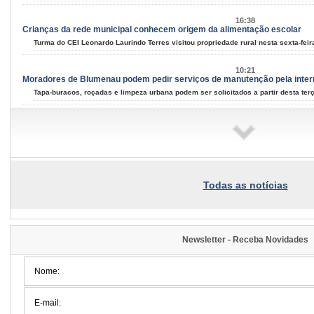
16:38
Crianças da rede municipal conhecem origem da alimentação escolar
Turma do CEI Leonardo Laurindo Terres visitou propriedade rural nesta sexta-feira
10:21
Moradores de Blumenau podem pedir serviços de manutenção pela inter
Tapa-buracos, roçadas e limpeza urbana podem ser solicitados a partir desta terça
09:58
Samae faz campanha para grandes geradores de lixo
Fiscais vão conversar com comerciantes a partir de segunda-feira, dia 10, para ex
09:54
Blumenau tem eventos para todos os gostos nos próximos dias; confira
Todas as notícias
Música, arte e cultura marcam mais um fim de semana na cidade
07:34
Famílias do Loteamento Arnold Zickuhr recebem regularização dos imóv
Newsletter - Receba Novidades
Prefeitura entrega documentação de 18 lotes na Velha Central; espera começou 
2026/08-06/06
15:39
Semana da Juventude inicia na próxima quarta-feira, dia 12: confira a p
Esporte, cultura, saúde e atividades de integração estarão disponíveis em difer