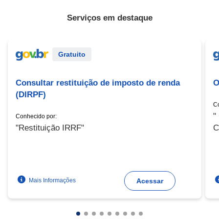
Serviços em destaque
Serviço Externo
S
Gratuito
Consultar restituição de imposto de renda
O
(DIRPF)
Co
"
Conhecido por:
"Restituição IRRF"
C
Mais Informações
Acessar