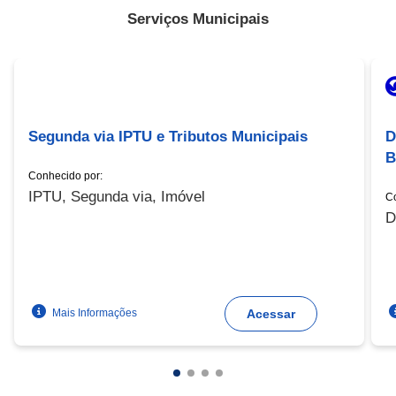
Serviços Municipais
S
Segunda via IPTU e Tributos Municipais
D
B
Conhecido por:
IPTU, Segunda via, Imóvel
Co
D
Mais Informações
Acessar