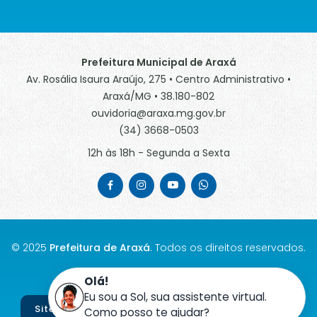
Prefeitura Municipal de Araxá
Av. Rosália Isaura Araújo, 275 • Centro Administrativo •
Araxá/MG • 38.180-802
ouvidoria@araxa.mg.gov.br
(34) 3668-0503
12h às 18h - Segunda a Sexta
© 2025
Prefeitura de Araxá
. Todos os direitos reservados.
MAPA DO SITE
Olá!
Eu sou a Sol, sua assistente virtual.
Site desenvolvido por
Agência Clic Tecnologia
Como posso te ajudar?