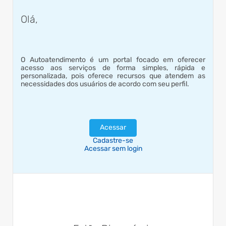
realizadas em parceria com ...
Segurança Pública
Olá,
Guardas municipais
salvam recém-nascida
engasgada em
Ação rápida da equipe foi decisiva
Araucária
para que a bebê, de apenas dois
dias de vida, voltasse a respirar
29/07/2026 14h56
O Autoatendimento é um portal focado em oferecer
antes de ser levada ao Hospital
acesso aos serviços de forma simples, rápida e
Municipal
personalizada, pois oferece recursos que atendem as
necessidades dos usuários de acordo com seu perfil.
Acessar
Cadastre-se
Acessar sem login