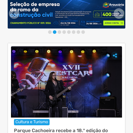
Cultura e Turismo
Ev
Parque Cachoeira recebe a 18.ª edição do
Ven