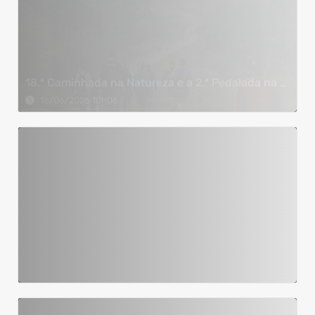
18.ª Caminhada na Natureza e a 2.ª Pedalada na Natureza - 14/06/26
16/06/2026 10h06
Semana da Indústria Araucária 2026
01/06/2026 03h06