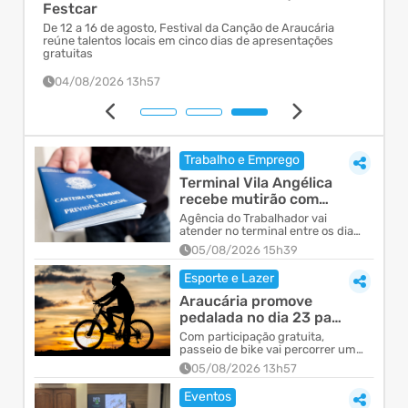
Festcar
pol
no 
De 12 a 16 de agosto, Festival da Canção de Araucária
Prog
las.
reúne talentos locais em cinco dias de apresentações
folc
gratuitas
04/08/2026 13h57
0
Trabalho e Emprego
Terminal Vila Angélica
recebe mutirão com
entrevistas de
Agência do Trabalhador vai
emprego e atualização
atender no terminal entre os dias
17 e 21 de agosto, para facilitar o
d...
05/08/2026 15h39
acesso da população ao mercado
de trabalho
Esporte e Lazer
Araucária promove
pedalada no dia 23 para
comemorar o Dia do
Com participação gratuita,
Ciclista
passeio de bike vai percorrer um
percurso de 27 km.
05/08/2026 13h57
Eventos