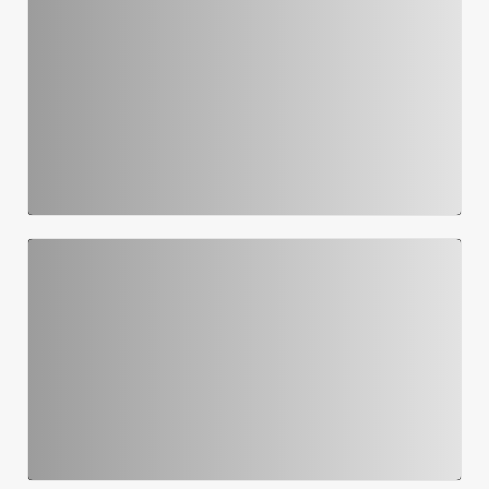
Palco Tindiquera nos Bairros Ed. Boqueirão - 24/05/26
01/06/2026 03h06
Abertura da Campanha Maio Amarelo 2026
01/06/2026 03h06