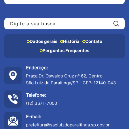
Pe
Dados gerais
História
Contato
Perguntas Frequentes
Endereço:
Praça Dr. Oswaldo Cruz nº 62, Centro
São Luiz do Paraitinga/SP - CEP: 12140-043
Telefone:
(12) 3671-7000
E-mail:
prefeitura@saoluizdoparaitinga.sp.gov.br