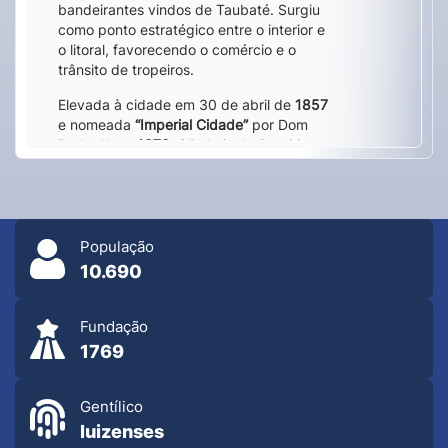
bandeirantes vindos de Taubaté. Surgiu
como ponto estratégico entre o interior e
o litoral, favorecendo o comércio e o
trânsito de tropeiros.
Elevada à cidade em 30 de abril de
1857
e nomeada
“Imperial Cidade”
por Dom
Pedro II em
1873
, São Luiz do Paraitinga
destacou-se pela produção agrícola e
localização estratégica entre o interior e
o litoral. Com o tempo, tornou-se
referência cultural, preservando seu
patrimônio colonial e tradições como o
População
Carnaval de marchinhas
e a
Festa do
10.690
Divino
.
Fundação
1769
Gentílico
luizenses