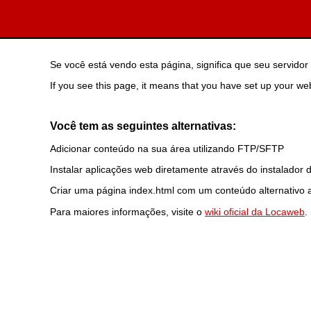
Se você está vendo esta página, significa que seu servid
If you see this page, it means that you have set up your web
Você tem as seguintes alternativas:
Adicionar conteúdo na sua área utilizando FTP/SFTP
Instalar aplicações web diretamente através do instalador d
Criar uma página index.html com um conteúdo alternativo 
Para maiores informações, visite o
wiki oficial da Locaweb
.
email: hm3070@spam.locaweb.com.br