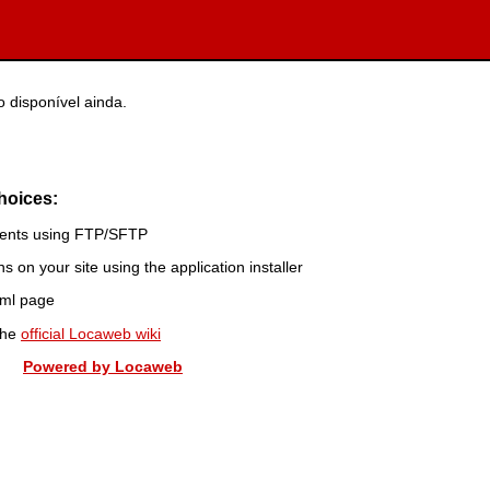
 disponível ainda.
hoices:
ntents using FTP/SFTP
s on your site using the application installer
tml page
the
official Locaweb wiki
Powered by Locaweb