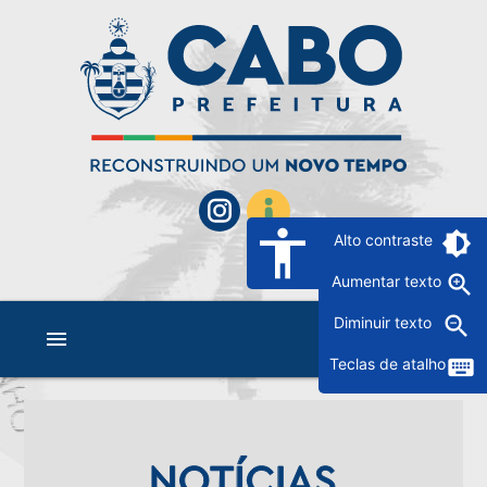
accessibility
brightness_6
Alto contraste
zoom_in
Aumentar texto
zoom_out
Diminuir texto
menu
keyboard
Teclas de atalho