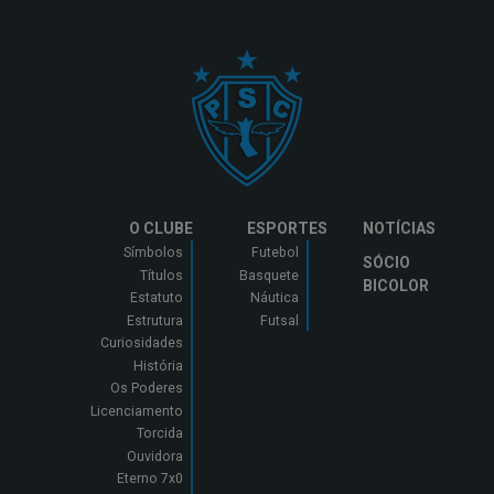
O CLUBE
ESPORTES
NOTÍCIAS
Símbolos
Futebol
SÓCIO
Títulos
Basquete
BICOLOR
Estatuto
Náutica
Estrutura
Futsal
Curiosidades
História
Os Poderes
Licenciamento
Torcida
Ouvidora
Eterno 7x0