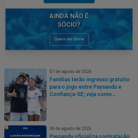
AINDA
NÃO É
SÓCIO?
Quero ser Sócio
07 de agosto de 2026
Famílias terão ingresso gratuito
para o jogo entre Paysandu e
Confiança-SE; veja como
participar
06 de agosto de 2026
Paysandu oficializa contratação