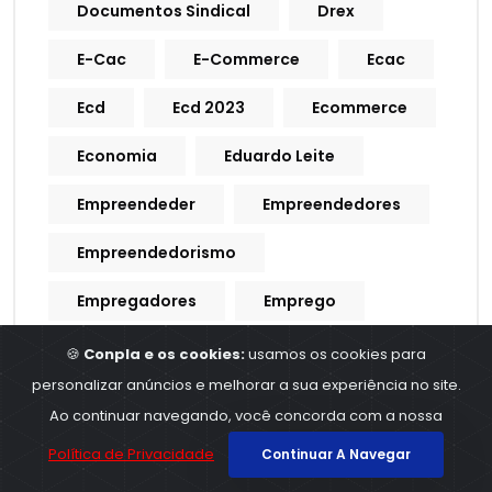
Documentos Sindical
Drex
E-Cac
E-Commerce
Ecac
Ecd
Ecd 2023
Ecommerce
Economia
Eduardo Leite
Empreendeder
Empreendedores
Empreendedorismo
Empregadores
Emprego
Empregos
Empresa
🍪
Conpla e os cookies:
usamos os cookies para
personalizar anúncios e melhorar a sua experiência no site.
Empresarial
ERPS
Escala
Ao continuar navegando, você concorda com a nossa
Escala De Trabalho
Política de Privacidade
Continuar A Navegar