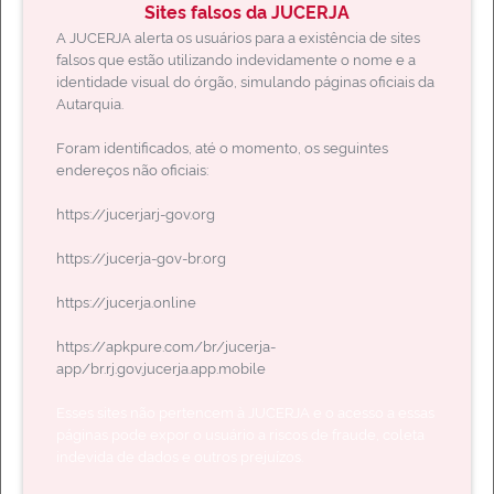
Sites falsos da JUCERJA
A JUCERJA alerta os usuários para a existência de sites
Certidão Online
falsos que estão utilizando indevidamente o nome e a
Solicite e baixe suas certidões aqui
identidade visual do órgão, simulando páginas oficiais da
Autarquia.
Foram identificados, até o momento, os seguintes
endereços não oficiais:
https://jucerjarj-gov.org
Regin
Acesse aqui a lista de serviços do REGIN (Pedido de Viabilidade
https://jucerja-gov-br.org
dentre outros)
https://jucerja.online
https://apkpure.com/br/jucerja-
app/br.rj.gov.jucerja.app.mobile
Certificado Digital
Esses sites não pertencem à JUCERJA e o acesso a essas
Emissão de certificado digital
páginas pode expor o usuário a riscos de fraude, coleta
indevida de dados e outros prejuízos.