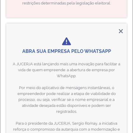
restrições determinadas pela legislação eleitoral.
ABRA SUA EMPRESA PELO WHATSAPP
CERTIFICADO DIGITAL
Adquira aqui seu e-CPF ou e-CNPJ com mais agilidade e menos burocracia
ESTATÍSTICAS
A JUCERJA está lançando mais uma inovação para facilitar a
vida de quem empreende: a abertura de empresa por
WhatsApp.
Por meio do aplicativo de mensagens instantâneas, o
Julho/2026
empreendedor pode realizar a etapa de viabilidade do
8.169
processo, ou seja, verificar se o nome empresarial e a
atividade desejada estão disponíveis e podem ser
Novos negócios no estado
registrados.
Resultado por Município
Para o presidente da JUCERJA, Sergio Romay, a iniciativa
reforça o compromisso da autarquia com a modernização e