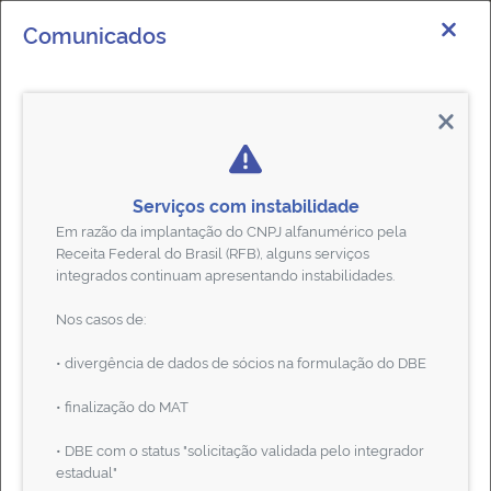
Comunicados
Junta Comercial do Estado do Rio
de Janeiro
Seja Bem-Vindo
Serviços com instabilidade
Encontre todas as informações para abertura,
Cadastrar / Acessar
Em razão da implantação do CNPJ alfanumérico pela
alteração e baixa de sua empresa.
Receita Federal do Brasil (RFB), alguns serviços
integrados continuam apresentando instabilidades.
Institucional
Saiba Mais
Nos casos de:
Transparência
• divergência de dados de sócios na formulação do DBE
Informações
CONFIRA AQUI
• finalização do MAT
Serviços
• DBE com o status "solicitação validada pelo integrador
estadual"
Legislação