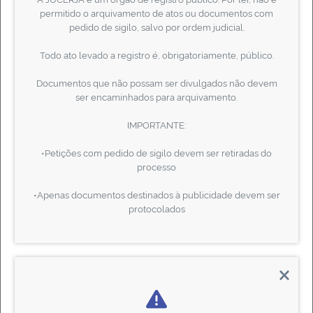
permitido o arquivamento de atos ou documentos com
pedido de sigilo, salvo por ordem judicial.
Todo ato levado a registro é, obrigatoriamente, público.
Sites falsos da JUCERJA
Documentos que não possam ser divulgados não devem
ser encaminhados para arquivamento.
09/01/2026
IMPORTANTE:
•Petições com pedido de sigilo devem ser retiradas do
processo
•Apenas documentos destinados à publicidade devem ser
Mais Notícias
protocolados
LINKS ÚTEIS
Disque RIO contra a corrupção
DREI