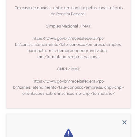
Em caso de dúvidas, entre em contato pelos canais oficiais
da Receita Federal:
Simples Nacional / MAT:
https://www.gov.br/receitafederal/pt-
br/canais_atendimento/fale-conosco/empresa/simples-
LOCALIZAÇÃO
nacional-e-microempreendedor-individual-
mei/formulario-simples-nacional
Avenida Rio Branco, 10 - Centro - RJ CEP: 20090-
000
CNPJ / MAT:
Atendimento do Protocolo de 09h às 16h. De
https://www.gov.br/receitafederal/pt-
Segunda à Sexta
br/canais_atendimento/fale-conosco/empresa/cnpj/cnpj-
Todos os pontos de atendimento
orientacoes-sobre-inscricao-no-cnpj/formulario/