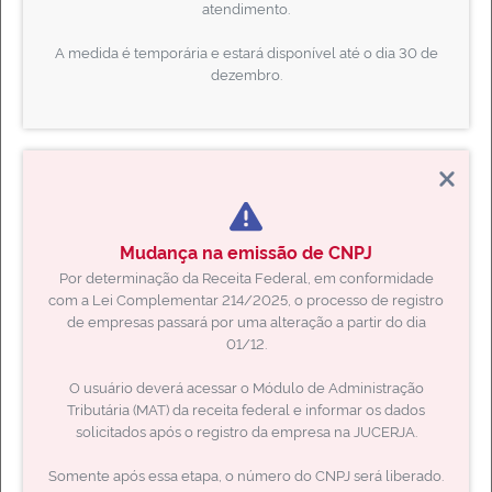
atendimento.
Receita Federal
A medida é temporária e estará disponível até o dia 30 de
Rio Poupa Tempo
dezembro.
SEBRAE RJ
Secretaria da Fazenda
SPED
YOUTUBE JUCERJA
Mudança na emissão de CNPJ
Por determinação da Receita Federal, em conformidade
com a Lei Complementar 214/2025, o processo de registro
de empresas passará por uma alteração a partir do dia
01/12.
ACESSO RÁPIDO
O usuário deverá acessar o Módulo de Administração
Tributária (MAT) da receita federal e informar os dados
Não encontrou o que deseja? Faça uma busca!
solicitados após o registro da empresa na JUCERJA.
Somente após essa etapa, o número do CNPJ será liberado.