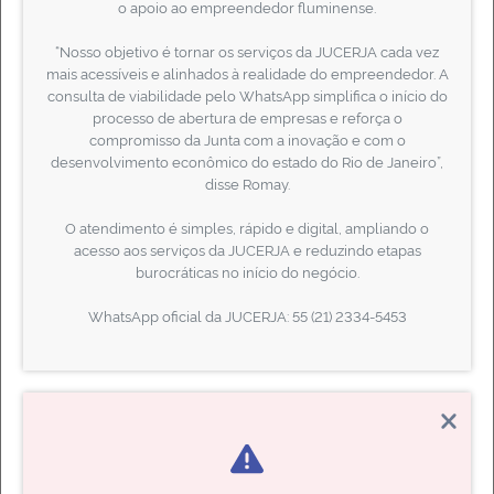
o apoio ao empreendedor fluminense.
Agosto/2026
“Nosso objetivo é tornar os serviços da JUCERJA cada vez
2.187
mais acessíveis e alinhados à realidade do empreendedor. A
consulta de viabilidade pelo WhatsApp simplifica o início do
Criação de novos negócios em
processo de abertura de empresas e reforça o
compromisso da Junta com a inovação e com o
tempo real
desenvolvimento econômico do estado do Rio de Janeiro”,
disse Romay.
PRINCIPAIS SERVIÇOS
O atendimento é simples, rápido e digital, ampliando o
acesso aos serviços da JUCERJA e reduzindo etapas
burocráticas no início do negócio.
WhatsApp oficial da JUCERJA: 55 (21) 2334-5453
Protocolo Web
Constitua, Altere e Extingue sua empresa pela internet através desta
funcionalidade