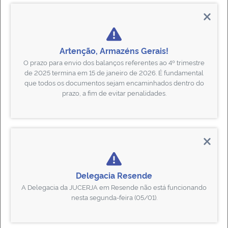
Artenção, Armazéns Gerais!
Tradutores
O prazo para envio dos balanços referentes ao
4
º trimestre
Matérias exclusivas sobre Tradutores Juramentados
de 2025 termina em 15 de
janeiro de 2026
. É fundamental
que todos os documentos sejam encaminhados dentro do
prazo, a fim de evitar penalidades.
Leiloeiros
Material legal sobre Leiloeiros (INs, Decretos, Deliberações, etc.)
Delegacia Resende
A Delegacia da JUCERJA em Resende não está funcionando
nesta segunda-feira (05/01).
Busca de Empresas
Consulta das empresas inativas por conta do Art. 60 da lei 8.934/94