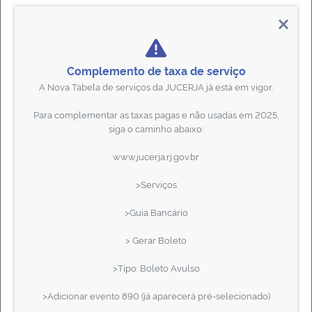
Complemento de taxa de serviço
CONSULTA DE PROTOCOLO
A Nova Tabela de serviços da JUCERJA
já está em vigor.
Processo, livro ou serviço
P
ara complementar as taxas pagas e
não usadas em 2025
,
siga o caminho abaixo:
www.jucerja.rj.gov.br
>Serviços
NOTÍCIAS
>Guia Bancário
> Gerar Boleto
>Tipo: Boleto Avulso
Serviços com instabilidade
05/08/2026
>
Adicionar evento 890
(já aparecerá pré-selecionado)