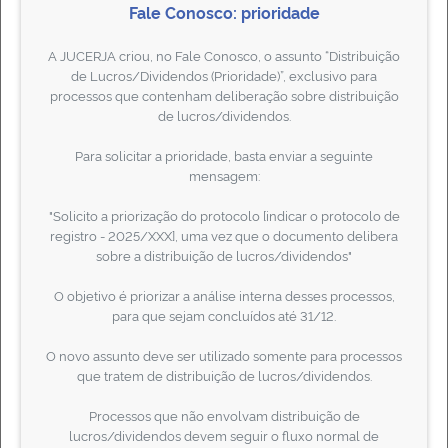
Fale Conosco: prioridade
FACEBOOK JUCERJA
A JUCERJA criou, no Fale Conosco, o assunto “Distribuição
Governo do Estado do Rio de Janeiro
de Lucros/Dividendos (Prioridade)”, exclusivo para
processos que contenham deliberação sobre distribuição
INSTAGRAM JUCERJA
de lucros/dividendos.
Portal do Empreendedor
Para solicitar a prioridade, basta enviar a seguinte
mensagem:
REDESIM
"Solicito a priorização do protocolo [indicar o protocolo de
Secretaria de Estado de Desenvolvimento Econômico e Geração de
Emprego e Renda
registro - 2025/XXX], uma vez que o documento delibera
sobre a distribuição de lucros/dividendos"
YOUTUBE
O objetivo é priorizar a análise interna desses processos,
AgeRio
para que sejam concluídos até 31/12.
FENAJU
O novo assunto deve ser utilizado somente para processos
que tratem de distribuição de lucros/dividendos.
OuveRJ
Processos que não envolvam distribuição de
Planalto
lucros/dividendos devem seguir o fluxo normal de