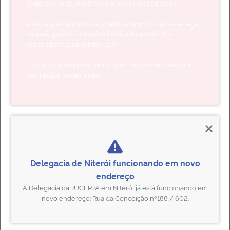
O site oficial da JUCERJA é o
www.jucerja.rj.gov.br.
A Autarquia já adotou as medidas administrativas e legais
cabíveis para a apuração do caso e retirada dos
Andamento de Processos
conteúdos fraudulentos do ar.
Consulte o protocolo de seu processo na JUCERJA
Em caso de suspeita, não clique, não forneça dados e
não realize pagamentos.
Documento Digital
Baixe a via de confirmação de seus arquivamentos registrados na
JUCERJA
Delegacia de Niterói funcionando em novo
endereço
A Delegacia da JUCERJA em Niterói
já está funcionando em
novo
endereço
:
Rua da Conceição nº188 / 602.
Situação Cadastral de Empresas
Verifique a situação atual de uma sociedade empresária