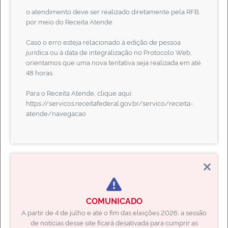
o atendimento deve ser realizado diretamente pela RFB,
Plenária
por meio do Receita Atende.
Auxiliares de Comércio
Caso o erro esteja relacionado à edição de pessoa
jurídica ou à data de integralização no Protocolo Web,
Contato
orientamos que uma nova tentativa seja realizada em até
CERTIDÕES
48 horas.
Solicite e baixe suas certidões digitais aqui
Para o Receita Atende, clique aqui:
https://servicos.receitafederal.gov.br/servico/receita-
atende/navegacao
PROTEÇÃO DE CPF
Bloqueie seu CPF e evite fraudes ou golpes em aberturas de empresas ou
COMUNICADO
alterações contratuais
A partir de 4 de julho e até o fim das eleições 2026, a sessão
de notícias desse site ficará desativada para cumprir as