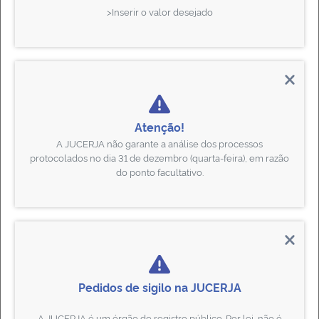
>Inserir o valor desejado
COMUNICADO
08/07/2026
Atenção!
A JUCERJA não garante a
análise
dos processos
protocolados no dia 31 de dezembro (quarta-feira), em razão
do ponto facultativo.
ABRA SUA EMPRESA PELO
WHATSAPP
15/01/2026
Pedidos de sigilo na JUCERJA
A JUCERJA é um órgão de registro público. Por lei, não é