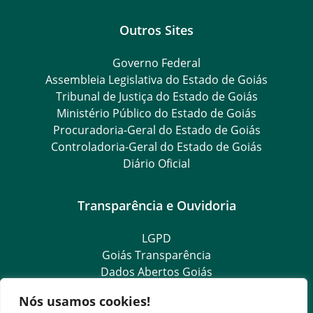
Outros Sites
Governo Federal
Assembleia Legislativa do Estado de Goiás
Tribunal de Justiça do Estado de Goiás
Ministério Público do Estado de Goiás
Procuradoria-Geral do Estado de Goiás
Controladoria-Geral do Estado de Goiás
Diário Oficial
Transparência e Ouvidoria
LGPD
Goiás Transparência
Dados Abertos Goiás
SIC – Serviço de Informação ao Cidadão
Nós usamos cookies!
e-SIC – Serviço Eletrônico de Informação ao Cidadão