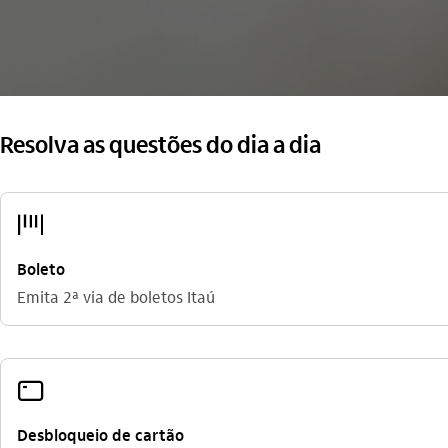
Resolva as questões do dia a dia
codigo_de_barras
Boleto
Emita 2ª via de boletos Itaú
cartao_outline
Desbloqueio de cartão