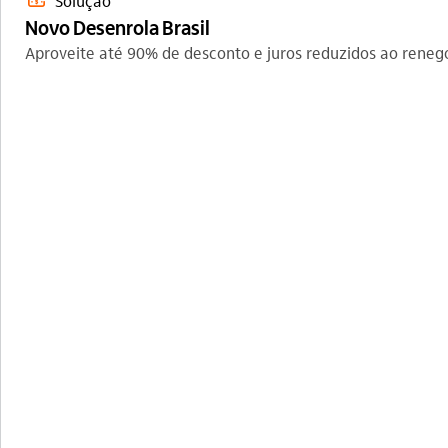
emprestimo_outline
Solução
Novo Desenrola Brasil
Aproveite até 90% de desconto e juros reduzidos ao renego