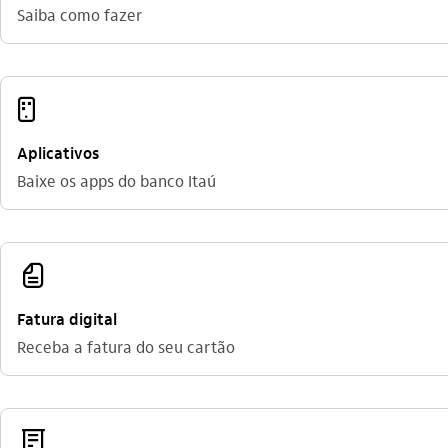
Saiba como fazer
aplicativos_outline
Aplicativos
Baixe os apps do banco Itaú
fatura_outline
Fatura digital
Receba a fatura do seu cartão
comprovante_outline