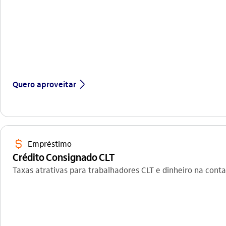
seta_direita
Quero aproveitar
icon-itaufonts_cifrao
Empréstimo
Crédito Consignado CLT
Taxas atrativas para trabalhadores CLT e dinheiro na con