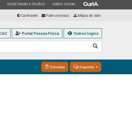
ESTADO
ESTADO
ESTADO
SECRETARIAS E ÓRGÃOS
DIÁRIO OFICIAL
Contraste
Fale conosco
Mapa do site
-CAC
Portal Pessoa Física
Outros logins
Buscar
Dúvidas
Suporte