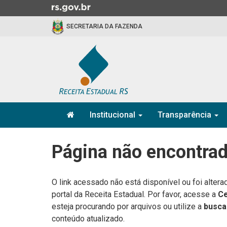
Ir
para
SECRETARIA DA FAZENDA
o
conteúdo
Ir
para
o
menu
Ir
Início
para
Institucional
Transparência
do
a
menu
Início
busca
do
Página não encontra
conteúdo
O link acessado não está disponível ou foi alter
portal da Receita Estadual. Por favor, acesse a
Ce
esteja procurando por arquivos ou utilize a
busca
conteúdo atualizado.