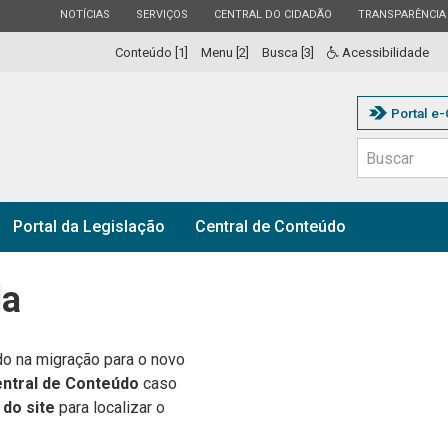
ESTADO
ESTADO
ESTADO
ESTADO
NOTÍCIAS
SERVIÇOS
CENTRAL DO CIDADÃO
TRANSPARÊNCIA
Conteúdo [1]
Menu [2]
Busca [3]
Acessibilidade
Portal e
Portal da Legislação
Central de Conteúdo
da
ado na migração para o novo
ntral de Conteúdo
caso
 do site
para localizar o