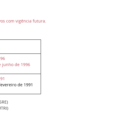
os com vigência futura
.
996
e junho de 1996
991
fevereiro de 1991
SRE)
TRI)