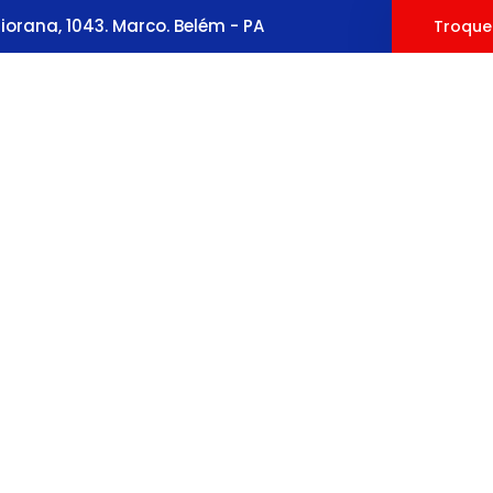
orana, 1043. Marco. Belém - PA
Troque