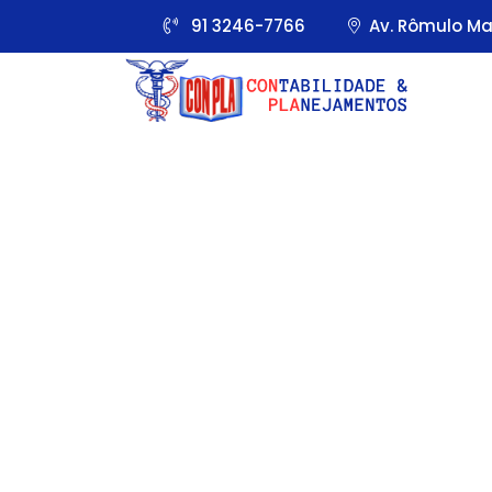
91 3246-7766
Av. Rômulo Mai