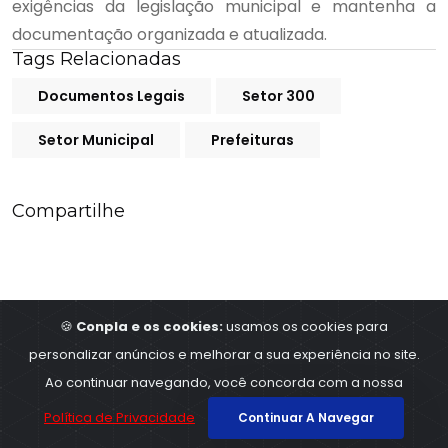
exigências da legislação municipal e mantenha a
documentação organizada e atualizada.
Tags Relacionadas
Documentos Legais
Setor 300
Setor Municipal
Prefeituras
Compartilhe
🍪
Conpla e os cookies:
usamos os cookies para
personalizar anúncios e melhorar a sua experiência no site.
©2023
Conpla - Contabilidade e planejamentos
,
Ao continuar navegando, você concorda com a nossa
All Rights Reserved
Política de Privacidade
Continuar A Navegar