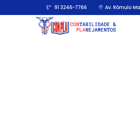
91 3246-7766
Av. Rômulo Mai