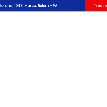
orana, 1043. Marco. Belém - PA
Troque