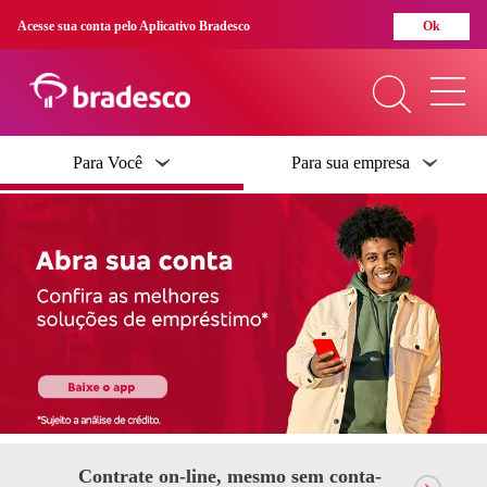
Acesse sua conta pelo Aplicativo Bradesco
Ok
O que você procura?
Para Você
Para sua empresa
Mais buscados
Crédito
Abra Sua Conta
Boleto
Cartão De Crédito
Ipva
Separamos para você
Contrate on-line, mesmo sem conta-