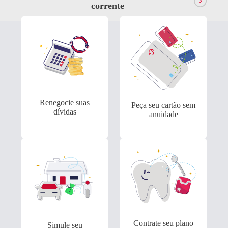
corrente
Antecipação
Bradesco Explica
Renegocia
Imposto de renda
Dívidas
Renegocie suas
Peça seu cartão sem
dívidas
anuidade
Contrate seu plano
Simule seu