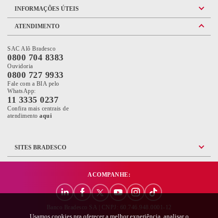
INFORMAÇÕES ÚTEIS
ATENDIMENTO
SAC Alô Bradesco
0800 704 8383
Ouvidoria
0800 727 9933
Fale com a BIA pelo
WhatsApp:
11 3335 0237
Confira mais centrais de
Confira mais informações sobre as Centrais de Atendimento do Brade
atendimento
aqui
SITES BRADESCO
ACOMPANHE:
Banco Bradesco SA | CNPJ: 60.746.948.0001-12
Usamos cookies pra oferecer a melhor experiência, analisar o